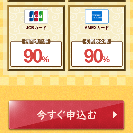
JCBカード
AMEXカード
初回換金率
初回換金率
90
90
%
%