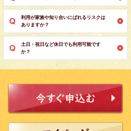
いません。
お買い物が完了する前であれば、いつでもキャンセル可能でご
利用が家族や知り合いにばれるリスクは
Q
ざいます。
ありますか？
一部の現金化業者では職場や実家の電話番号を求められる場合
土日・祝日など休日でも利用可能です
Q
がございますが、当社サービスはそういった確認は一切ないた
か？
め、ご自身が利用履歴を第三者に共有しない限り利用を知られ
ることはありません。
当社は土日祝日と一般的な休日関係なく営業しておりますので
ご安心ください。