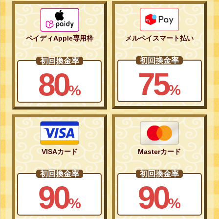
メルペイスマート払い
ペイディApple専用枠
初回換金率
初回換金率
75
80
%
%
VISAカード
Masterカード
初回換金率
初回換金率
90
90
%
%