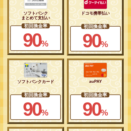
ソフトバンク
ドコモ携帯払い
まとめて支払い
初回換金率
初回換金率
90
90
%
%
auPAY
ソフトバンクカード
初回換金率
初回換金率
90
90
%
%