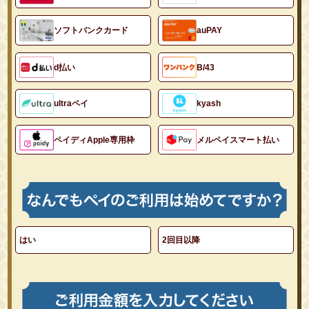
ソフトバンクカード
auPAY
d払い
B/43
ultraペイ
kyash
ペイディApple専用枠
メルペイスマート払い
はい
2回目以降