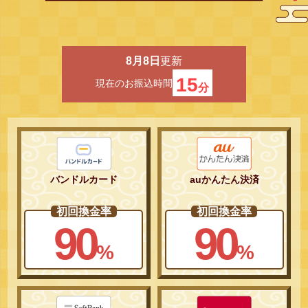
8月8日
更新
15
現在のお振込時間
分
バンドルカード
auかんたん決済
初回換金率
初回換金率
90
90
%
%