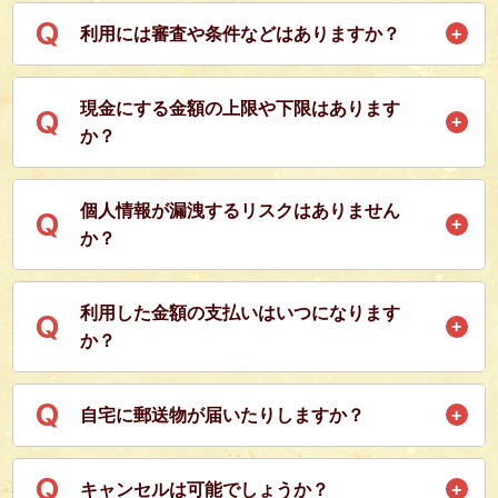
免許証やマイナンバーカードなど顔写真付きの身分証の裏表が
Q
利用には審査や条件などはありますか？
必要になります。
また、お申込み時にIDセルフィー画像(例参照)が必須でござい
ます。
面倒な手続きや審査はございません。
現金にする金額の上限や下限はあります
Q
18歳以上で携帯をお持ちの方であれば利用可能です。
か？
各種クレジットカードや後払いアプリ・携帯キャリア決済の利
個人情報が漏洩するリスクはありません
Q
用限度額内であれば上限はございません。
か？
最低金額は10,000円からとなっており、1,000円単位で希望の
金額を選択可能です。
厳重に管理しておりますのでございません。
利用した金額の支払いはいつになります
Q
詳しくは
プライバシーポリシー
をご覧くださいませ。
か？
利用の際に決済頂いたカードやアプリ・携帯キャリアの支払い
Q
自宅に郵送物が届いたりしますか？
日と一緒にお支払いいただく形になります。
商品買取方式ですので、ご自宅に商品が配送される心配はござ
Q
キャンセルは可能でしょうか？